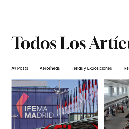
Aerolineas
Hoteles
Gatronomia y Be
Todos Los Artíc
All Posts
Aerolíneas
Ferias y Exposiciones
Re
Bolsa y Finanzas
Nombramientos y Cargos