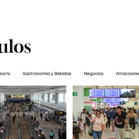
bida
Noticias de Viajes
Esenciales de viaje
Ferias Comercial
ulos
sorts
Gastronomía y Bebidas
Negocios
Atraccione
Cruceros
Noticias de Viajes
Hoteles
Sustentabilid