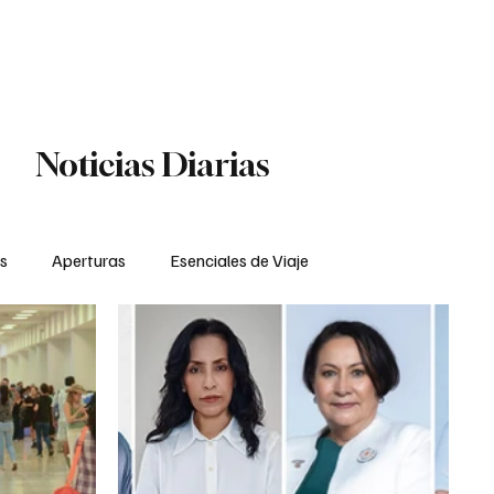
es
Cargos y Nombramientos
Stocks
Suscribir
Noticias Diarias
s
Aperturas
Esenciales de Viaje
ad
Tecnología
Southwest Airlines