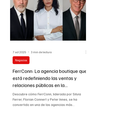
influence the future of cruise‑driven tourism.
competitive
7 oct 2025
3 min de lectura
Negocios
FerrConn: La agencia boutique que
está redefiniendo las ventas y
relaciones públicas en la
hospitalidad del Caribe
Descubre cómo FerrConn, liderada por Silvia
Ferrer, Florian Connert y Peter Innes, se ha
convertido en una de las agencias más
destacadas del Caribe, representando 16