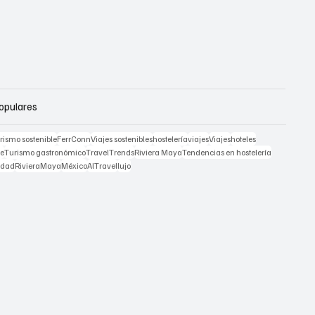
opulares
rismo sostenible
FerrConn
Viajes sostenibles
hostelería
viajes
Viajes
hoteles
je
Turismo gastronómico
TravelTrends
Riviera Maya
Tendencias en hostelería
idad
RivieraMaya
México
AlTravel
lujo