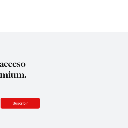
 acceso
remium.
Suscribir