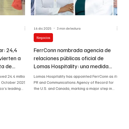
16 dic 2025
3 min de lectura
Negocios
r: 24,4
FerrConn nombrada agencia de
vierten a
relaciones públicas oficial de
ta de
Lomas Hospitality: una medida
xico en
estratégica para impulsar los
ved 24.4 million
Lomas Hospitality has appointed FerrConn as its
resorts de lujo del Caribe mexicano
 October 2025,
PR and Communications Agency of Record for
co’s leading
the U.S. and Canada, marking a major step in
en Norteamérica
rt processes,
expanding its North American presence.
e appeal of the
FerrConn will lead strategic brand positioning,
cultural
media relations, influencer partnerships and
mand. With 12
digital storytelling for the group’s award-winning
 poised for
Mexican Caribbean resorts. Together, both
 into 2026.
brands aim to elevate international visibility and