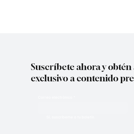
hoteles y redefiniendo la comunicación y las
ventas hoteleras.
Suscríbete ahora y obtén
exclusivo a contenido p
Correo electrónico
*
Sí, suscríbeme a tu boletín.