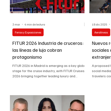
3 mar
4 min de lectura
18 dic 2025
Ferias y Exposiciones
Aerolíneas
FITUR 2026 Industria de cruceros:
Nuevos r
las líneas de lujo cobran
sociales 
protagonismo
extranjer
turismo, 
FITUR 2026 in Madrid is emerging as a key global
A proposed U
stage for the cruise industry, with FITUR Cruises
social media
2026 bringing together leading luxury and
travelers co
premium lines. The fair showcases new ships,
Industry exp
itineraries, and onboard concepts while
travelers to
highlighting innovation, personalization and
procedures a
sustainability across ocean and river cruising. For
markets. Wi
hotels, destinations and service providers, FITUR
February 202
2026 is a strategic hub to build partnerships and
closely to as