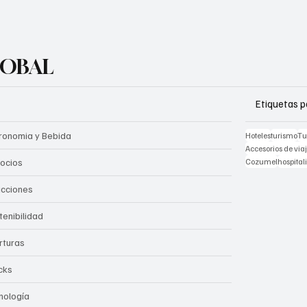
LOBAL
Etiquetas p
ronomia y Bebida
Hoteles
turismo
Tu
Accesorios de via
ocios
Cozumel
hospital
acciones
tenibilidad
rturas
cks
nología