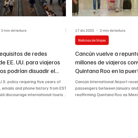
3 min de lectura
17 dic 2025
2 min de lectura
Noticias de Viajes
equisitos de redes
Cancún vuelve a repunta
de EE. UU. para viajeros
millones de viajeros con
os podrían disuadir el
Quintana Roo en la puer
advierte la industria
entrada turística de Mé
.S. policy requiring five years of
Cancún International Airport recei
2025
, emails and phone history from ESTA
passengers between January and
uld discourage international tourism.
reaffirming Quintana Roo as Mexi
erts warn the rule may push
tourism gateway. Improved airpo
ward destinations with simpler entry
strong global connectivity and th
nd impact high-value long-haul
Mexican Caribbean's natural and 
th implementation expected in
attractions continue to drive de
6, the hospitality sector is watching
diverse destinations, the state is
sess its effects on U.S.
sustained tourism growth heading