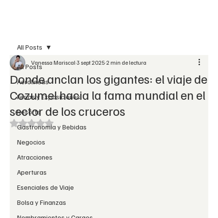
Suscribir
All Posts
Vanessa Mariscal
3 sept 2025
2 min de lectura
All Posts
Donde anclan los gigantes: el viaje de
Aerolíneas
Cozumel hacia la fama mundial en el
Ferias y Exposiciones
sector de los cruceros
Resorts
Obtuvo NaN de 5 estrellas.
Gastronomía y Bebidas
Negocios
Atracciones
Aperturas
Esenciales de Viaje
Bolsa y Finanzas
Nombramientos y Cargos