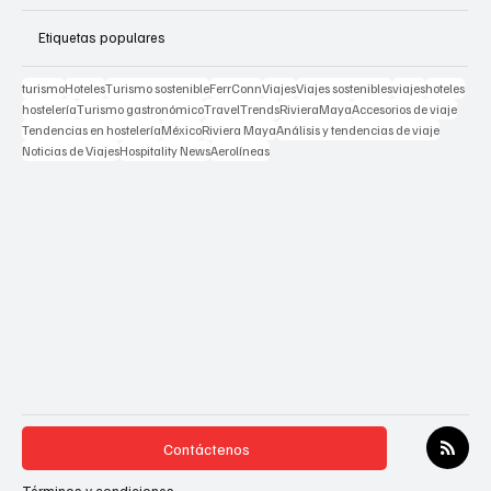
Etiquetas populares
turismo
Hoteles
Turismo sostenible
FerrConn
Viajes
Viajes sostenibles
viajes
hoteles
hostelería
Turismo gastronómico
TravelTrends
RivieraMaya
Accesorios de viaje
Tendencias en hostelería
México
Riviera Maya
Análisis y tendencias de viaje
Noticias de Viajes
Hospitality News
Aerolíneas
Contáctenos