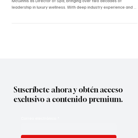
Omni Scottsdale Resort & Spa at Montelucia has appointed Ellen
McGinnis as Director of Spa, bringing over two decades of
leadership in luxury wellness. With deep industry experience and a
track record of innovation, she will lead Joya Spa into a new era of
transformative guest experiences, enhancing its reputation as
Arizona’s top wellness destination.
Suscríbete ahora y obtén acceso
exclusivo a contenido premium.
Correo electrónico
*