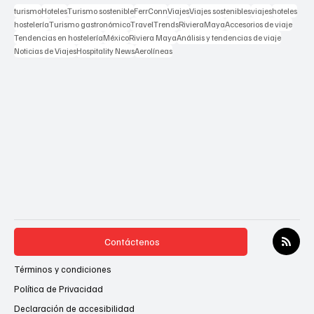
Etiquetas populares
turismo
Hoteles
Turismo sostenible
FerrConn
Viajes
Viajes sostenibles
viajes
hoteles
hostelería
Turismo gastronómico
TravelTrends
RivieraMaya
Accesorios de viaje
Tendencias en hostelería
México
Riviera Maya
Análisis y tendencias de viaje
Noticias de Viajes
Hospitality News
Aerolíneas
Contáctenos
Términos y condiciones
Política de Privacidad