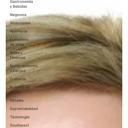
Gastronomía
y Bebidas
Negocios
Atracciones
Aperturas
Esenciales
de Viaje
Bolsa y
Finanzas
Nombramientos
y Cargos
Cruceros
Noticias de
Viajes
Hoteles
Sustentabilidad
Tecnología
Southwest